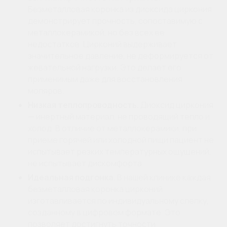
Безметалловая коронка из диоксида циркония
демонстрирует прочность, сопоставимую с
металлокерамикой, но без всех ее
недостатков. Цирконий выдерживает
значительное давление, не деформируется от
жевательной нагрузки. Это делает его
применимым даже для восстановления
моляров.
Низкая теплопроводность.
Диоксид циркония
— инертный материал, не проводящий тепло и
холод. В отличие от металлокерамики, при
приёме горячей или холодной пищи пациент не
испытывает резких температурных ощущений,
не испытывает дискомфорта.
Идеальная подгонка.
В нашей клинике каждая
безметалловая коронка цирконий
изготавливается по индивидуальному слепку,
созданному в цифровом формате. Это
позволяет достигнуть точности