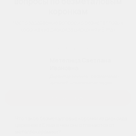
вопросы по безметаловым
коронкам
Часто задаваемые вопросы о безметалловых
коронках из диоксида циркония и E.max
НА ВОПРОСЫ ОТВЕЧАЕТ
Метелица Светлана
Ивановна
Директор клиники, стоматолог-
ортопед, стоматолог-хирург.
Консультация
Что такое безметалловые коронки из диоксида
циркония и E.max и чем они отличаются от
металлокерамики?