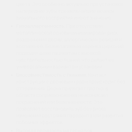
цвета. Это особенно актуально при установке
на передние зубы, где мельчайшие нюансы
визуального восприятия имеют значение.
Гипоаллергенность.
При отсутствии
металлической основы минимизирован риск
раздражения десны, аллергических реакций и
воспалений. Безметалловая коронка цирконий
подходит даже пациентам с высокой
чувствительностью тканей, что делает её
универсальным вариантом установки.
Биосовместимость с тканями.
Контакт
конструкции с десневым краем происходит без
отторжения. Десна прилегает плотно, в
области соприкосновения не возникает
покраснений или болезненности. Это
позволяет восстановить зуб без риска
изменения состояния пародонта или развития
побочных эффектов.
Высокая прочность материалов.