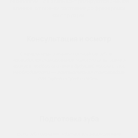
технологий. Все этапы контролируются в нашей
клинике: от оценки состояния до фрезеровки
конструкции.
Консультация и осмотр
Сначала врач изучает состояние зубов —
проводится сканирование полости рта, оценка
прикуса, подбор оттенка будущей коронки, при
необходимости — компьютерная томография
для оценки корня и десны.
Подготовка зуба
Если зуб сохранен, удаляются разрушенные