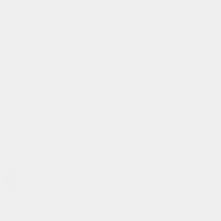
СТОМАТОЛОГИЯ МЕТЕЛИЦА В ИЖЕВСКЕ
Имплантация зубов под ключ недорого
Политика в отношении обработки персональных данных
Согласие на обработку персональных данных
Информация об условиях и запретах на обработку
персональных данных, разрешенных субъектами для
распространения
Согласие на обработку персональных данных с помощью
метрических программ
Запись к врачу
Заказать звонок