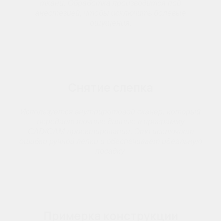
ткани. Обработка производится под
анестезией, чтобы исключить болевые
ощущения.
Снятие слепка
Используется внутриротовой сканер, который
передает точные данные в программу
CAD/CAM-проектирования. Это исключает
ошибки ручной лепки и обеспечивает идеальную
посадку.
Примерка конструкции