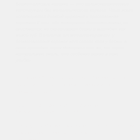
Безметалловые коронки — это цельнокерамические
конструкции без металлического каркаса. Чаще всего
используются диоксид циркония и прессованная
керамика E.max: оба материала биосовместимы, не
окисляются, не окрашивают дёсны и выглядят как
живой зуб. В отличие от металлокерамики, у
безметалловых коронок нет серого края у десны, а
свет проходит через материал так же, как через
натуральную эмаль, что особенно важно в зоне
улыбки.
На какие зубы можно поставить безметалловые
коронки — только на передние или и на
жевательные?
Насколько прочные и долговечные
безметалловые коронки?
Подходят ли безметалловые коронки пациентам
с аллергией на металлы и чувствительными
деснами?