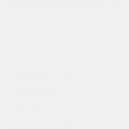
Работы наших специалистов
Темные зубы и большие пломбы? Показываем, как
мы решили эту проблему.
Пациентка пришла с жалобами на цвет зубов,
неэстетичные пломбы, неправильное положение
зубов.
Мы провели лечение в несколько этапов:
Подготовка.
Обточили зубы, сняли точные
слепки и поставили удобные временные
коронки.
Примерка макета.
Утвердили вместе с
пациенткой будущую форму и цвет.
Результат.
Установили постоянные,
прочные и неотличимые от натуральных
зубов циркониевые коронки.
Циркониевые коронки — это: