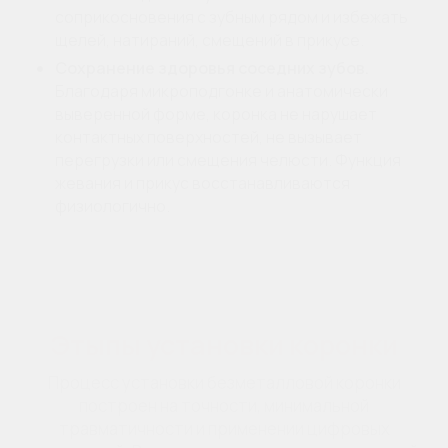
соприкосновения с зубным рядом и избежать
щелей, натираний, смещений в прикусе.
Сохранение здоровья соседних зубов.
Благодаря микроподгонке и анатомически
выверенной форме, коронка не нарушает
контактных поверхностей, не вызывает
перегрузки или смещения челюсти. Функция
жевания и прикус восстанавливаются
физиологично.
Этыпы установки коронки
Процесс установки безметалловой коронки
построен на точности, минимальной
травматичности и применении цифровых