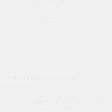
Установка коронки
После примерки производится финальная
фиксация с использованием биосовместимого
композита. Врач проверяет прикус и
прилегание, завершая протезирование зубов.
Почему пациенты нас
выбирают
Результат, который получают наши пациенты, —
это не просто замещение разрушенного зуба. Это
эстетическая реставрация, созданная на основе