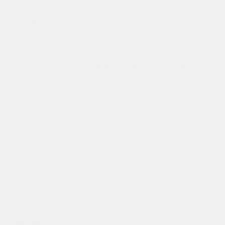
Как проходит лечение и установка
безметалловой коронки в вашей клинике? Это
больно?
Сколько стоит безметалловая коронка в
«Метелице» в Ижевске и есть ли рассрочка?
Как ухаживать за безметалловыми коронками,
чтобы они служили дольше?
Есть ли противопоказания к установке
безметалловых коронок и какие альтернативы
возможны?