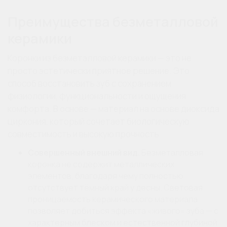
Преимущества безметалловой
керамики
Коронки из безметалловой керамики — это не
просто эстетически приятное решение. Это
способ восстановить зуб с сохранением
физиологии, функциональности и ощущения
комфорта. В основе — материал на основе диоксида
циркония, который сочетает биологическую
совместимость и высокую прочность.
Совершенный внешний вид.
Безметалловая
коронка не содержит металлических
элементов, благодаря чему полностью
отсутствует тёмный край у десны. Световая
проницаемость керамического материала
позволяет добиться эффекта «живого» зуба — с
характерным блеском и естественной глубиной