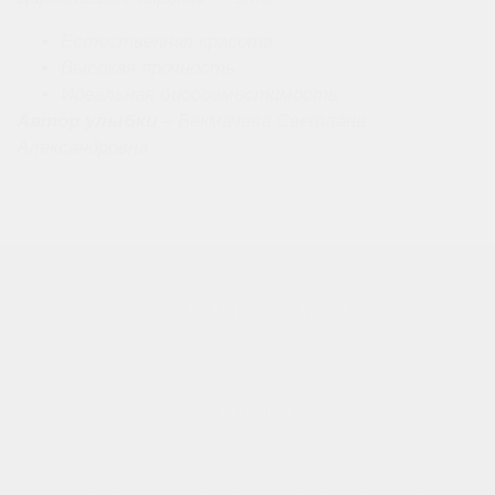
Естественная красота
Высокая прочность
Идеальная биосовместимость.
Автор улыбки
– Бекмачева Светлана
Александровна
+7 (3412) 36-37-87
stom.met@yandex.ru
Заказать звонок