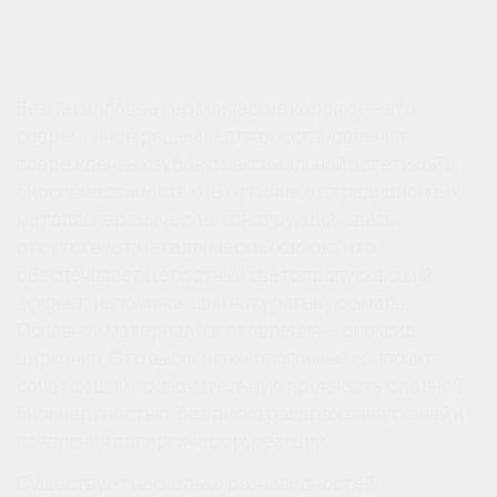
Безметалловые керамические коронки — это
современное решение для восстановления
поврежденных зубов с максимальной эстетикой и
биосовместимостью. В отличие от традиционных
металлокерамических конструкций, здесь
отсутствует металлический каркас, что
обеспечивает целостный светопропускающий
эффект, напоминающий натуральную эмаль.
Основной материал изготовления — диоксид
циркония. Это высокотехнологичный композит,
сочетающий исключительную прочность с полной
биоинертностью, без риска раздражения тканей и
появления аллергических реакций.
Существует несколько разновидностей: