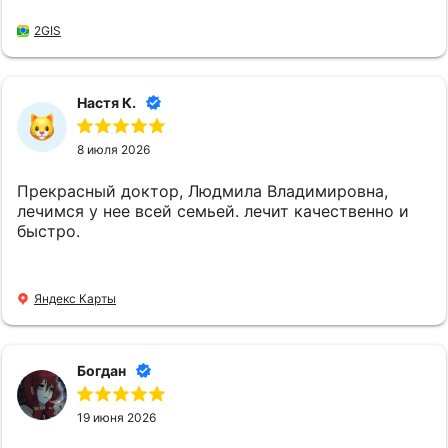
20 минут А клинике спасибо, что приняли меня
экстренно . В то время как все остальные
2GIS
отказали или просто не работали !
Настя К.
8 июля 2026
Прекрасный доктор, Людмила Владимировна,
лечимся у нее всей семьей. лечит качественно и
быстро.
Яндекс Карты
Богдан
19 июня 2026