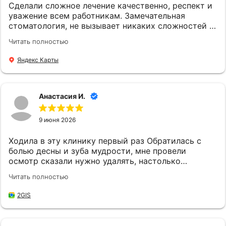
Сделали сложное лечение качественно, респект и
уважение всем работникам. Замечательная
стоматология, не вызывает никаких сложностей и
непонятных моментов в коммуникации
Читать полностью
Яндекс Карты
Анастасия И.
9 июня 2026
Ходила в эту клинику первый раз Обратилась с
болью десны и зуба мудрости, мне провели
осмотр сказали нужно удалять, настолько
хороший врач был все мне объяснила, все
Читать полностью
рассказала еще и первый прием был бесплатный,
на следующий день пошла удалять зуб, мне так же
2GIS
все объяснили, самое больное это была анестезия,
но врач настолько меня поддерживала поэтому я
хорошо ее выдержала, а удаление зуба я даже и не