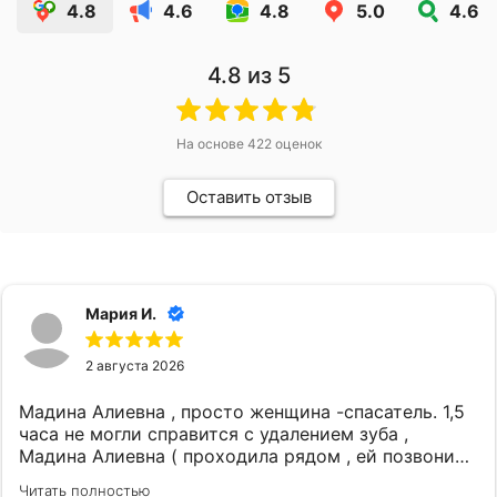
4.8
4.6
4.8
5.0
4.6
4.8
из 5
На основе
422
оценок
Оставить отзыв
Мария И.
2 августа 2026
Мадина Алиевна , просто женщина -спасатель. 1,5
часа не могли справится с удалением зуба ,
Мадина Алиевна ( проходила рядом , ей позвонили
) она согласилась помочь и о чудо , зуб удален за
Читать полностью